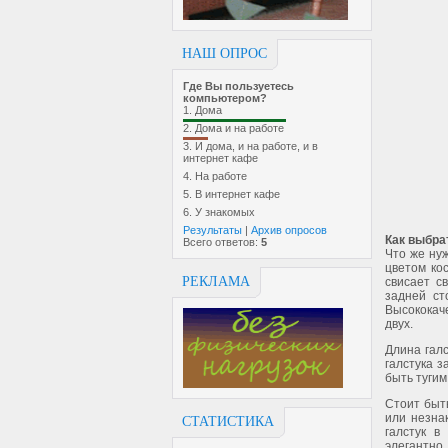
НАШ ОПРОС
Где Вы пользуетесь
компьютером?
1.
Дома
2.
Дома и на работе
3.
И дома, и на работе, и в
интернет кафе
4.
На работе
5.
В интернет кафе
6.
У знакомых
Результаты
|
Архив опросов
Как выбра
Всего ответов:
5
Что же ну
цветом ко
РЕКЛАМА
свисает с
задней ст
Высококач
двух.
Длина гал
галстука 
быть тугим
Стоит быт
или незна
СТАТИСТИКА
галстук в
элегантно.