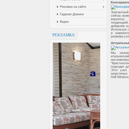
Консерват
Реклама на сайте
Элегантный 
Гадание Домино
сейчас можн
вероятно,
Видео
тенденцией
добавляя ещ
Используя 
и широкого
РЕКЛАМКА
размера узл
Актуальны
Мы называ
итальянски
несложном
"Кристенсе
подходит дл
Этот узел
шерстяных 
Half Windso