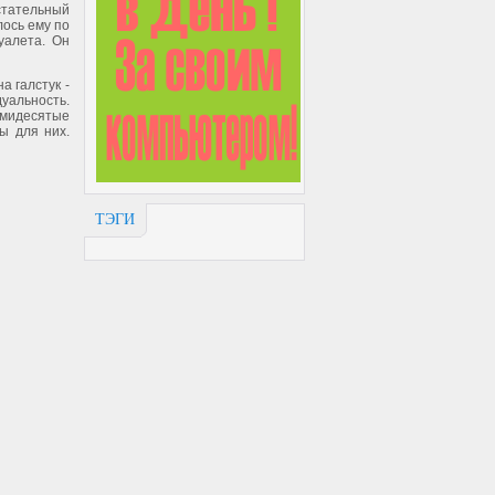
стательный
лось ему по
уалета. Он
 галстук -
уальность.
емидесятые
ы для них.
ТЭГИ