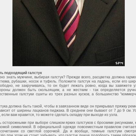
ть подходящий галстук
жно знать мужчине, выбирая галстук? Прежде всего, расцветка должна гармо
стюма, рубашки, носок и туфель. Положите галстук на ладонь, если его шир
вободно, не закручиваясь, то он будет лежать ровно, когда вы завяжете у
ороны должен быть скользящим, а не жестким - так определяется ручн
ественные галстуки сшиты из трех разных кусков, а большинство "коммерче
стука должна быть такой, чтобы в завязанном виде он прикрывал пряжку рем
зависит от ширины лацканов пиджака. В среднем они бывают от 7 до 9 см. У
, если вам нравится, то можете сделать складку при выходе из узла.
ь осторожными при выборе слишком ярких галстуков с броскими рисунками, 
комой символикой. В официальной одежде повсеместным правилом считае
 сочетании со светлой сорочкой. Да и вообще, темные галстуки смотр
 Но при этом не стоит забывать, что галстук лучше подобрать таким образо