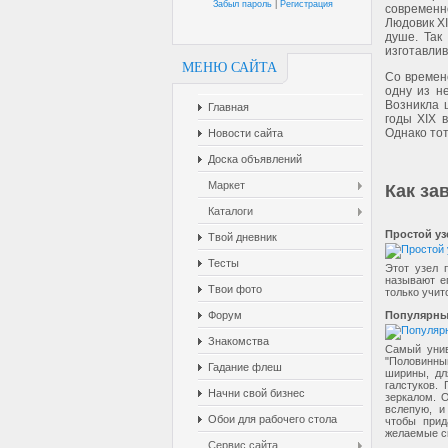
Забыл пароль
|
Регистрация
современн
Людовик XI
душе. Так
изготавлив
МЕНЮ САЙТА
Со времен
одну из н
Возникла 
Главная
годы XIX 
Однако тот
Новости сайта
Доска объявлений
Маркет
Как за
Каталоги
Простой уз
Твой дневник
Тесты
Этот узел 
называют ег
Твои фото
только учит
Популярны
Форум
Знакомства
Самый унив
"Половинны
Гадание флеш
ширины, дл
галстуков.
Начни свой бизнес
зеркалом. 
вслепую, и
Обои для рабочего стола
чтобы прид
желаемые с
Сервис сайта