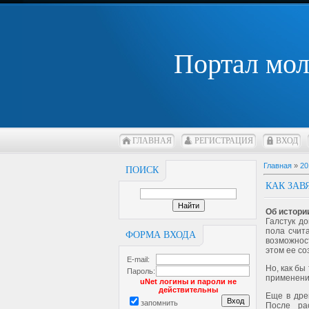
Портал мо
ГЛАВНАЯ
РЕГИСТРАЦИЯ
ВХОД
Главная
»
20
ПОИСК
КАК ЗАВ
Об истори
Галстук д
пола счит
ФОРМА ВХОДА
возможнос
этом ее со
E-mail:
Но, как бы
Пароль:
применени
uNet логины и пароли не
действительны
Еще в дре
запомнить
После ра