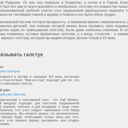
ой Румынии. От них она перешла в Хорватию, а затем и в Париж. Бли
V был без ума от всего красивого и необычного, поэтому это новшество приш
 обыкновенный шейный платок стал украшением французского мужского т
ался из тончайших тканей и кружев, и повязать его было очень трудно.
ем мужской костюм потерял вычурность, и внимание мужчин переключилось на
емногих деталей, при помощи которой можно было проявить свою индивид
целая наука по завязыванию галстука, были даже написаны учебники. В с
века появились готовые фабричные галстуки, а к концу столетия - и зажим
 вариант галстука, который мы видим сегодня, возник только в XX веке.
вязывать галстук
ел
появился в Англии в середине ХIX века, англичане
о Four-in-Hand. "Фор-ин-хэнд" подходит для тех, кто
ся завязывать галстук.
й узел
ерсальный и популярный узел - это Half Windsor.
й виндзор" подходит для галстуков традиционной
я широких плотных и для входящих в моду узких
 Поначалу этот узел следует завязывать стоя перед
Освоившись, Вы сможете делать это автоматически,
 зеркало будет необходимо только лишь для того,
ать узлу нужную форму, расправить или создать
кладки.