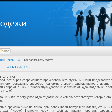
лодежи
RSS
10
»
Ноябрь
»
30
» Как завязывать галстук
ЯЗЫВАТЬ ГАЛСТУК
и галстука
ополняет образ современного преуспевающего мужчины. Одни представител
ают его прекрасным способом подчеркнуть свою индивидуальность, другие 
ти сдирают с шеи "ненавистную удавку" и запихивают куда подальше, про
здателей.
 то ни было, галстуку все отдают должное, о чем свидетельствует история его
я.
вние времена римские легионеры повязывали вокруг шеи платки, чтобы бы
спада Римской Империи моду на шейные платки переняли древни