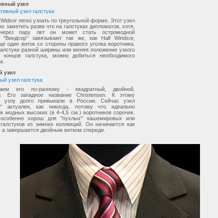
ивный узел
Widsor легко узнать по треугольной форме. Этот узел
о заметить разве что на галстуках дипломатов, хотя,
 через пару лет он может стать остромодной
. "Виндсор" завязывают так же, как Half Windsor,
е один виток со стороны правого уголка воротника.
галстуки разной ширины или меняя положение узкого
 концов галстука, можно добиться необходимого
а.
й узел
ем его по-разному - квадратный, двойной,
й. Его западное название Christensen. К этому
у узлу долго привыкали в России. Сейчас узел
н" актуален, как никогда, потому что идеально
я модных высоких (в 4-4,5 см.) воротников сорочек.
 особенно хорош для "пухлых" кашемировых или
галстуков из зимних коллекций. Он начинается как
r, а завершается двойным витком спереди.