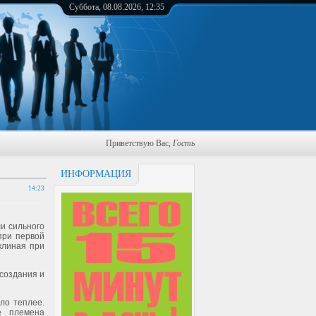
Суббота, 08.08.2026, 12:35
Приветствую Вас
,
Гость
ИНФОРМАЦИЯ
14:23
и сильного
при первой
клиная при
 создания и
ло теплее.
е племена