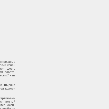
нировать с
окий конец
зел. Шов с
ая работа.
ских" - из
ня. Ширина
зел должен
картинками
тся темный
ятся очень
м, чтобы он