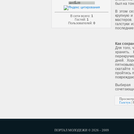
был на тон
В этом се
крупную и
В сети всего:
1
мастеров.
Гостей:
1
Пользователей:
0
галстуки 
последние
Как сохра
Для того, 
хранить.
перекручив
дней. Хор
пятновыво
скатайте 
пройтись п
повреждают
Выбирая 
сочетающий
Просмотр
Галстук
|
ПОРТАЛ МОЛОДЕЖИ © 2026 - 2009