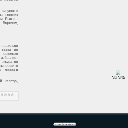
 рисунок в
тальянских
ом. Бывают
. Впрочем,
и правильно
 ткани не
" несколько
 избавляет
 аккуратно
 вы решите
ет глянец и
NaN
%
 галстук,