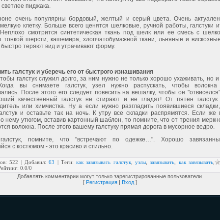
 светлее пиджака.
зоне очень популярны бордовый, желтый и серый цвета. Очень актуален
 мелкую клетку. Больше всего ценятся шелковые, ручной работы, галстуки и
 Неплохо смотрится синтетическая ткань под шелк или ее смесь с шелк
из тонкой шерсти, кашемира, хлопчатобумажной ткани, льняные и вискозные
 быстро теряют вид и утрачивают форму.
нить галстук и уберечь его от быстрого изнашивания
чтобы галстук служил долго, за ним нужно не только хорошо ухаживать, но 
 Когда вы снимаете галстук, узел нужно распускать, чтобы волокна
ались. После этого его следует повесить на вешалку, чтобы он "отвиселся
оший качественный галстук не стирают и не гладят! От пятен галстук
дитель или химчистка. Ну а если нужно разгладить появившиеся складки,
галстук и оставьте так на ночь. К утру все складки распрямятся. Если же
о нему утюгом, вставив картонный шаблон, то помните, что от трения меркн
ся волокна. После этого вашему галстуку прямая дорога в мусорное ведро.
галстук, помните, что "встречают по одежке…". Хорошо завязанный
ся с костюмом - это красиво и стильно.
ов
: 522 |
Добавил
:
63
|
Теги
:
как завязывать галстук
,
узлы
,
завязывать
,
как завязывать
,
Рейтинг
:
0.0
/
0
Добавлять комментарии могут только зарегистрированные пользователи.
[
Регистрация
|
Вход
]