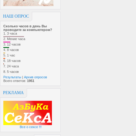
НАШ ОПРОС
Сколько часов в день Вы
проводите за компьютером?
1.
3 часа
2.
Мение часа
3.
12 часов
4.
8 часов
5.
1 час
6.
18 часов
7.
24 часа
8.
5 часов
Результаты
|
Архив опросов
Всего ответов:
1951
РЕКЛАМА
Все о сексе !!!