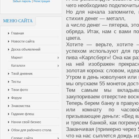
Забыл пароль
|
Регистрация
чего необходимо подключить
Но для начала запомните, 
стихия денег — металл,
МЕНЮ САЙТА
а число денег — пятерка, эт
обряда. Итак, нам с вами п
Главная
цвета.
Новости сайта
Хотите — верьте, хотите 
Доска объявлений
успехом используют для пр
пива «Карлсберг»! Она как ра
Маркет
на ней изображен прекра
Каталоги
золотая корона: словом, иде
Твой дневник
Утром в день новолуния или 
Тесты
мы опускаем 55 монеток дост
Тем самым мы вкладыва
Твои фото
закупориваем отверстие воск
Форум
Теперь берем банку в правую
Знакомства
или комнату по часовой
Гадание флеш
призывающее деньги: «Вед ва
и трясем банкой, как погрем
Начни свой бизнес
Заканчивая (примерно через 
Обои для рабочего стола
что на нас сыплется дождь и
Сервис сайта