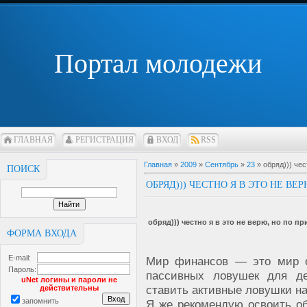
Портал молодежи
ГЛАВНАЯ
РЕГИСТРАЦИЯ
ВХОД
RSS
Главная
»
2009
»
Сентябрь
»
23
» обряд))) чес
ПОИСК
ОБРЯД))) ЧЕСТНО Я В ЭТО НЕ ВЕ
обряд))) честно я в это не верю, но по п
ФОРМА ВХОДА
E-mail:
Мир финансов — это мир о
Пароль:
пассивных ловушек для де
uNet логины и пароли не
ставить активные ловушки на
действительны
запомнить
Я же рекомендую освоить об