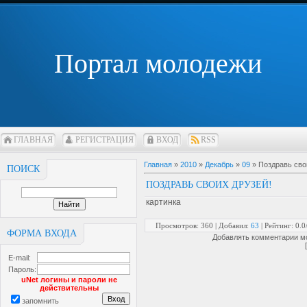
Портал молодежи
ГЛАВНАЯ
РЕГИСТРАЦИЯ
ВХОД
RSS
Главная
»
2010
»
Декабрь
»
09
» Поздравь сво
ПОИСК
ПОЗДРАВЬ СВОИХ ДРУЗЕЙ!
картинка
Просмотров
: 360 |
Добавил
:
63
|
Рейтинг
:
0.0
ФОРМА ВХОДА
Добавлять комментарии мо
E-mail:
Пароль:
uNet логины и пароли не
действительны
запомнить