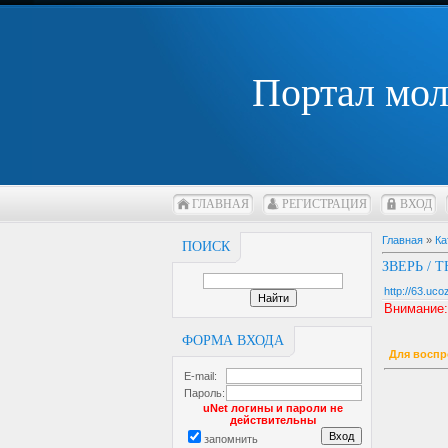
Портал мо
ГЛАВНАЯ
РЕГИСТРАЦИЯ
ВХОД
Главная
»
Ка
ПОИСК
ЗВЕРЬ / T
http://63.ucoz
Внимание
ФОРМА ВХОДА
Для воспр
E-mail:
Пароль:
uNet логины и пароли не
действительны
запомнить