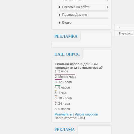
Реклама на сайте
Гадание Домино
Видео
Переходо
РЕКЛАМКА
НАШ ОПРОС
Сколько часов в день Вы
проводите за компьютером?
1.
3 часа
2.
Мение часа
3.
12 часов
4.
8 часов
5.
1 час
6.
18 часов
7.
24 часа
8.
5 часов
Результаты
|
Архив опросов
Всего ответов:
1951
РЕКЛАМА