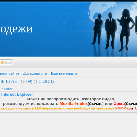
лодежи
RSS
талог сайтов
»
Домашний очаг
»
Братья меньшие
HE BEAST (2009) (1 СЕЗОН)
.ru/load/
:
Internet Explore
r
может не воспроизводить некоторое видео,
рeкомендуем использовать
Mozilla Firefox
или
Opera
(Скачать)
(Скача
оизведения видео в FLV формате на компе необходима программа
KMP Playe
r