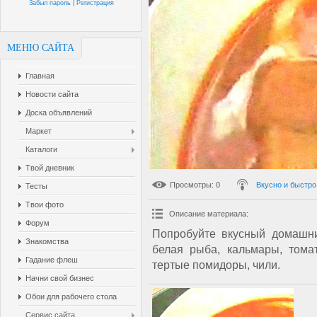
Забыл пароль
|
Регистрация
МЕНЮ САЙТА
Главная
Новости сайта
Доска объявлений
Маркет
Каталоги
Твой дневник
Просмотры
: 0
Вкусно и быстро
Тесты
Твои фото
Описание материала
:
Форум
Попробуйте вкусный домашни
Знакомства
белая рыба, кальмары, томат
Гадание флеш
тертые помидоры, чили.
Начни свой бизнес
Обои для рабочего стола
Сервис сайта