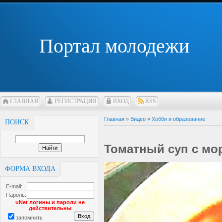
Портал молодежи
ГЛАВНАЯ
РЕГИСТРАЦИЯ
ВХОД
RSS
Главная
»
Видео
»
Хобби и образование
ПОИСК
Томатный суп с мо
ФОРМА ВХОДА
E-mail:
Пароль:
uNet логины и пароли не
действительны
запомнить