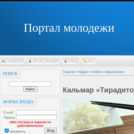
Портал молодежи
ГЛАВНАЯ
РЕГИСТРАЦИЯ
ВХОД
RSS
Главная
»
Видео
»
Хобби и образование
ПОИСК
Кальмар «Тирадито
ФОРМА ВХОДА
E-mail:
Пароль:
uNet логины и пароли не
действительны
запомнить