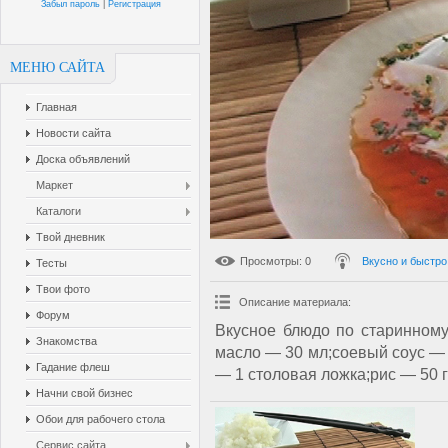
Забыл пароль
|
Регистрация
МЕНЮ САЙТА
Главная
Новости сайта
Доска объявлений
Маркет
Каталоги
Твой дневник
Просмотры
: 0
Вкусно и быстро
Тесты
Твои фото
Описание материала
:
Форум
Вкусное блюдо по старинному
Знакомства
масло — 30 мл;соевый соус — 
Гадание флеш
— 1 столовая ложка;рис — 50 г
Начни свой бизнес
Обои для рабочего стола
Сервис сайта