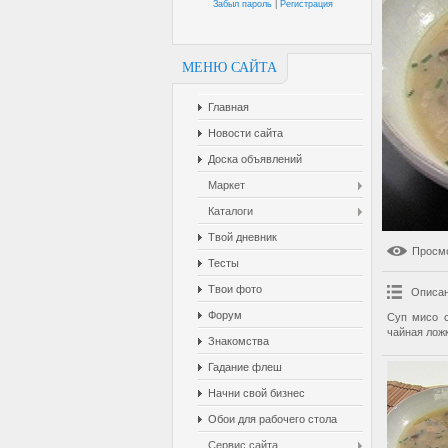
Забыл пароль
|
Регистрация
МЕНЮ САЙТА
Главная
Новости сайта
Доска объявлений
Маркет
Каталоги
Твой дневник
Просм
Тесты
Твои фото
Описан
Форум
Суп мисо с
чайная ложк
Знакомства
Гадание флеш
Начни свой бизнес
Обои для рабочего стола
Сервис сайта