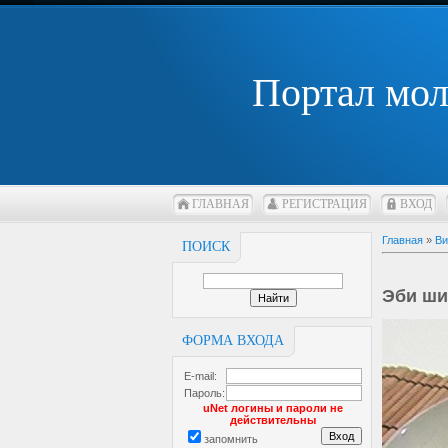
Портал мо
ГЛАВНАЯ
РЕГИСТРАЦИЯ
ВХОД
Главная
»
Ви
ПОИСК
Эби ши
ФОРМА ВХОДА
E-mail:
Пароль:
uNet логины и пароли не
действительны
запомнить