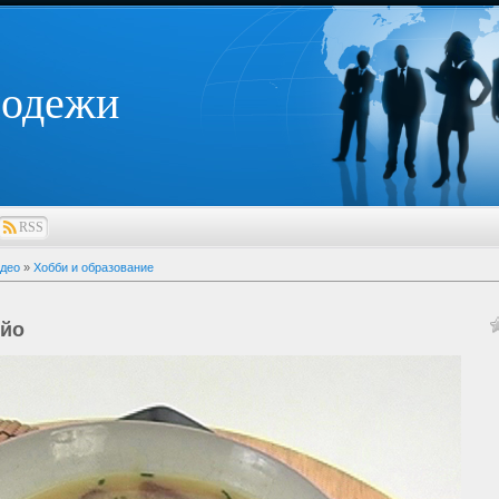
лодежи
RSS
део
»
Хобби и образование
йо