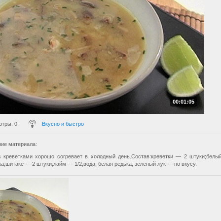
00:01:05
отры
: 0
Вкусно и быстро
ие материала
:
 креветками хорошо согревает в холодный день.Состав:креветки — 2 штуки;бел
а;шитаке — 2 штуки;лайм — 1/2;вода, белая редька, зеленый лук — по вкусу.