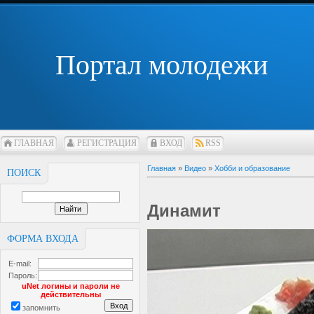
Портал молодежи
ГЛАВНАЯ
РЕГИСТРАЦИЯ
ВХОД
RSS
Главная
»
Видео
»
Хобби и образование
ПОИСК
Динамит
ФОРМА ВХОДА
E-mail:
Пароль:
uNet логины и пароли не
действительны
запомнить