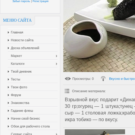
Забыл пароль
|
Регистрация
МЕНЮ САЙТА
Главная
Новости сайта
Доска объявлений
Маркет
Каталоги
Твой дневник
Просмотры
: 0
Вкусно и быстро
Тесты
Твои фото
Описание материала
:
Форум
Взрывной вкус подарит «Динам
Знакомства
30 гр;огурец — 1 штука;тунец
Гадание флеш
сыр — 1 столовая ложка;крабо
Начни свой бизнес
икра тобико — по вкусу.
Обои для рабочего стола
Сервис сайта