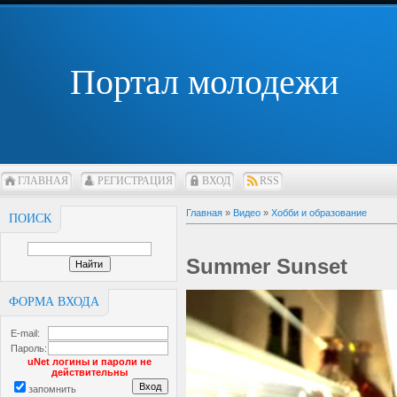
Портал молодежи
ГЛАВНАЯ
РЕГИСТРАЦИЯ
ВХОД
RSS
Главная
»
Видео
»
Хобби и образование
ПОИСК
Summer Sunset
ФОРМА ВХОДА
E-mail:
Пароль:
uNet логины и пароли не
действительны
запомнить