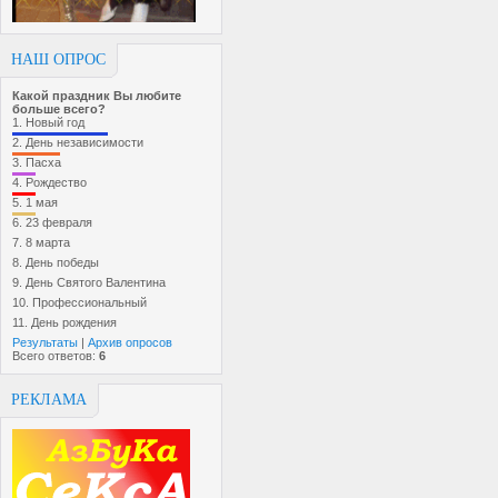
НАШ ОПРОС
Какой праздник Вы любите
больше всего?
1.
Новый год
2.
День независимости
3.
Пасха
4.
Рождество
5.
1 мая
6.
23 февраля
7.
8 марта
8.
День победы
9.
День Святого Валентина
10.
Профессиональный
11.
День рождения
Результаты
|
Архив опросов
Всего ответов:
6
РЕКЛАМА