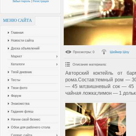
Забыл пароль
|
Регистрация
МЕНЮ САЙТА
Главная
Новости сайта
Доска объявлений
Просмотры
: 0
Шейкер Шоу
Маркет
Каталоги
Описание материала
:
Твой дневник
Авторский коктейль от ба
рома.Состав:темный ром — 3
Тесты
— 45 мл;вишневый сок — 45 
Твои фото
чайная ложка;лимон — 1 дольк
Форум
Знакомства
Гадание флеш
Начни свой бизнес
Обои для рабочего стола
Сервис сайта