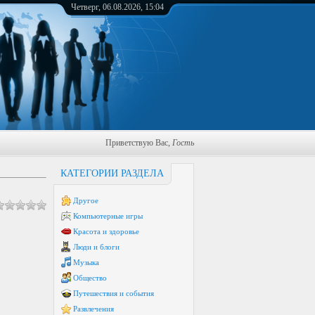
Четверг, 06.08.2026, 15:04
Приветствую Вас
,
Гость
КАТЕГОРИИ РАЗДЕЛА
Другое
Компьютерные игры
Красота и здоровье
Люди и блоги
Музыка
Общество
Путешествия и события
Развлечения