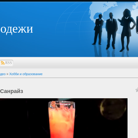
лодежи
RSS
део
»
Хобби и образование
 Санрайз