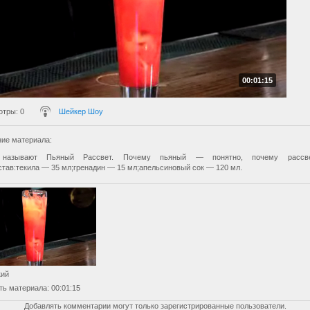
00:01:15
отры
: 0
Шейкер Шоу
ие материала
:
называют Пьяный Рассвет. Почему пьяный — понятно, почему рассв
став:текила — 35 мл;гренадин — 15 мл;апельсиновый сок — 120 мл.
кий
ть материала
: 00:01:15
Добавлять комментарии могут только зарегистрированные пользователи.