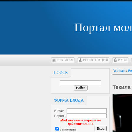
Портал мо
ГЛАВНАЯ
РЕГИСТРАЦИЯ
ВХОД
Главная
»
Ви
ПОИСК
Текила
ФОРМА ВХОДА
E-mail:
Пароль:
uNet логины и пароли не
действительны
запомнить