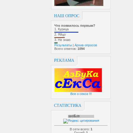
НАШ ОПРОС
Что появилось первым?
1.
Курица
2.
Яйцо
3.
Не знаю
Результаты
|
Архив опросов
Всего ответов:
1094
РЕКЛАМА
Все о сексе !!!
СТАТИСТИКА
В сети всего:
1
Гостей:
1