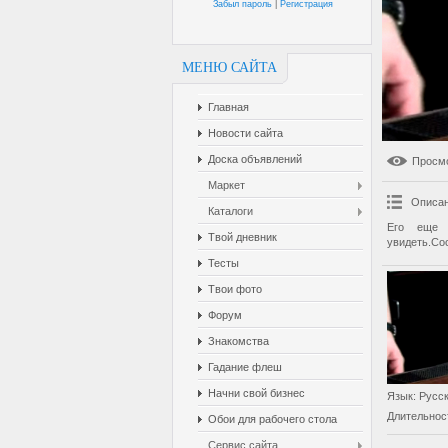
Забыл пароль
|
Регистрация
МЕНЮ САЙТА
Главная
Новости сайта
Доска объявлений
Просм
Маркет
Описан
Каталоги
Его еще 
Твой дневник
увидеть.Со
Тесты
Твои фото
Форум
Знакомства
Гадание флеш
Начни свой бизнес
Язык
: Русс
Длительнос
Обои для рабочего стола
Сервис сайта