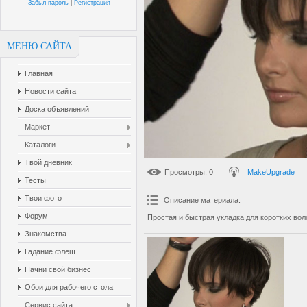
Забыл пароль
|
Регистрация
МЕНЮ САЙТА
Главная
Новости сайта
Доска объявлений
Маркет
Каталоги
Твой дневник
Просмотры
: 0
MakeUpgrade
Тесты
Твои фото
Описание материала
:
Форум
Простая и быстрая укладка для коротких вол
Знакомства
Гадание флеш
Начни свой бизнес
Обои для рабочего стола
Сервис сайта