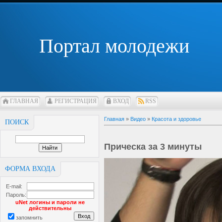
Портал молодежи
ГЛАВНАЯ
РЕГИСТРАЦИЯ
ВХОД
RSS
Главная
»
Видео
»
Красота и здоровье
ПОИСК
Прическа за 3 минуты
ФОРМА ВХОДА
E-mail:
Пароль:
uNet логины и пароли не
действительны
запомнить