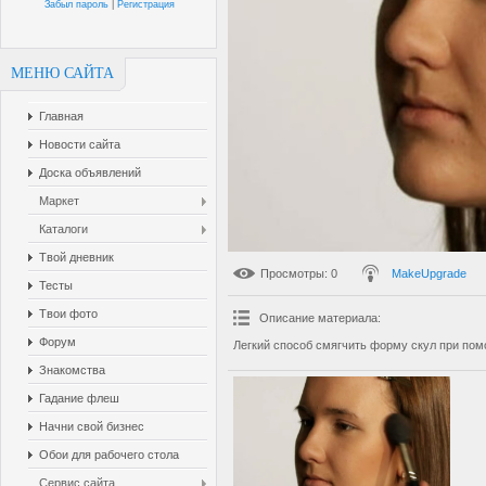
Забыл пароль
|
Регистрация
МЕНЮ САЙТА
Главная
Новости сайта
Доска объявлений
Маркет
Каталоги
Твой дневник
Просмотры
: 0
MakeUpgrade
Тесты
Твои фото
Описание материала
:
Форум
Легкий способ смягчить форму скул при пом
Знакомства
Гадание флеш
Начни свой бизнес
Обои для рабочего стола
Сервис сайта