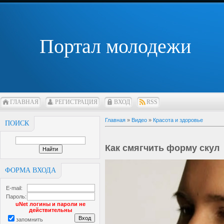
Портал молодежи
ГЛАВНАЯ
РЕГИСТРАЦИЯ
ВХОД
RSS
Главная
»
Видео
»
Красота и здоровье
ПОИСК
Как смягчить форму скул
ФОРМА ВХОДА
E-mail:
Пароль:
uNet логины и пароли не
действительны
запомнить