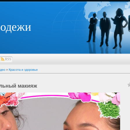
лодежи
RSS
део
»
Красота и здоровье
льный макияж