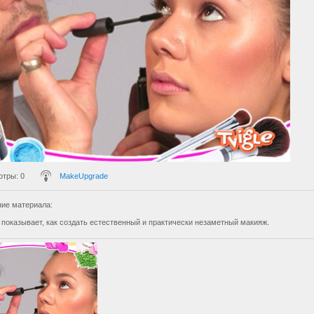
отры
: 0
MakeUpgrade
ие материала
:
 показывает, как создать естественный и практически незаметный макияж.