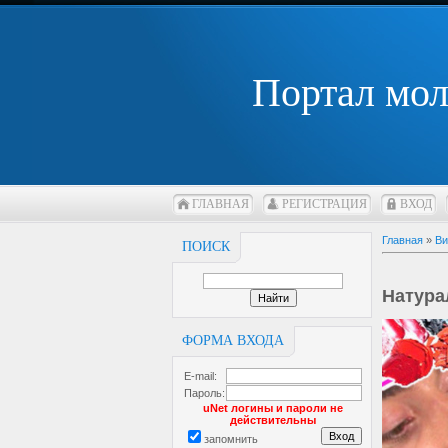
Портал мо
ГЛАВНАЯ
РЕГИСТРАЦИЯ
ВХОД
Главная
»
Ви
ПОИСК
Натура
ФОРМА ВХОДА
E-mail:
Пароль:
uNet логины и пароли не
действительны
запомнить