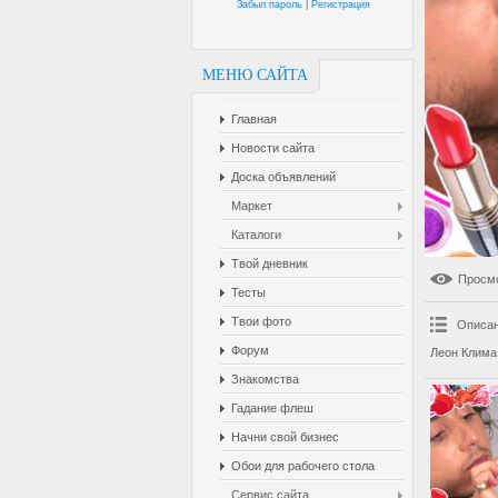
Забыл пароль
|
Регистрация
МЕНЮ САЙТА
Главная
Новости сайта
Доска объявлений
Маркет
Каталоги
Твой дневник
Просм
Тесты
Твои фото
Описан
Форум
Леон Клима
Знакомства
Гадание флеш
Начни свой бизнес
Обои для рабочего стола
Сервис сайта