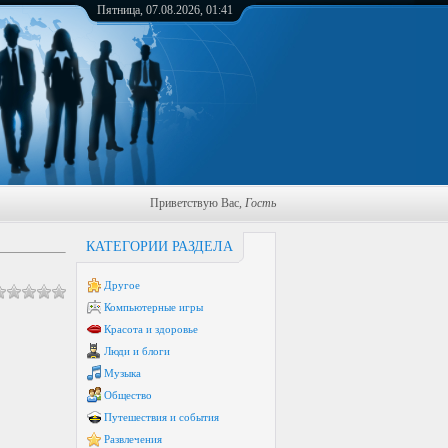
Пятница, 07.08.2026, 01:41
Приветствую Вас
,
Гость
КАТЕГОРИИ РАЗДЕЛА
Другое
Компьютерные игры
Красота и здоровье
Люди и блоги
Музыка
Общество
Путешествия и события
Развлечения