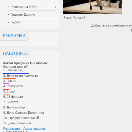
Реклама на сайте
Гадание Домино
Язык
: Русский
Видео
Добавлять комментарии мо
РЕКЛАМКА
НАШ ОПРОС
Какой праздник Вы любите
больше всего?
1.
Новый год
2.
День независимости
3.
Пасха
4.
Рождество
5.
1 мая
6.
23 февраля
7.
8 марта
8.
День победы
9.
День Святого Валентина
10.
Профессиональный
11.
День рождения
Результаты
|
Архив опросов