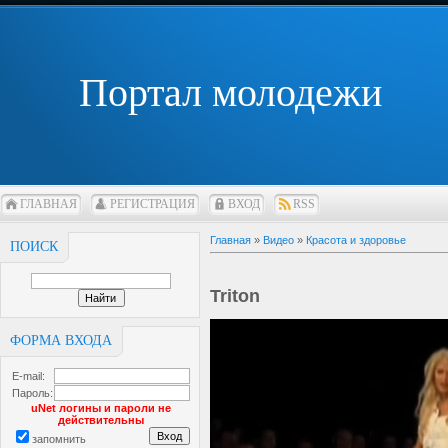
Портал молодежи
ГЛАВНАЯ
РЕГИСТРАЦИЯ
ВХОД
RSS
Главная
»
Видео
»
Красота и здоровье
ПОИСК
Triton
ФОРМА ВХОДА
E-mail:
Пароль:
uNet логины и пароли не
действительны
запомнить