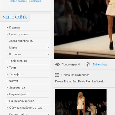
Забыл пароль
|
Регистрация
МЕНЮ САЙТА
Главная
Новости сайта
Доска объявлений
Маркет
Каталоги
Твой дневник
Просмотры
: 0
Shine show
Тесты
Твои фото
Описание материала
:
Форум
Показ Triton. Sao Paulo Fashion Week.
Знакомства
Гадание флеш
Начни свой бизнес
Обои для рабочего стола
Сервис сайта