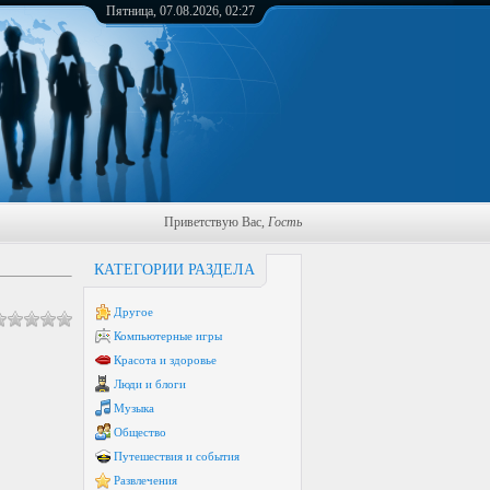
Пятница, 07.08.2026, 02:27
Приветствую Вас
,
Гость
КАТЕГОРИИ РАЗДЕЛА
Другое
Компьютерные игры
Красота и здоровье
Люди и блоги
Музыка
Общество
Путешествия и события
Развлечения