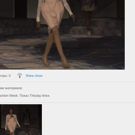
отры
: 0
Shine show
ие материала
:
shion Week. Показ Thisday Arise.