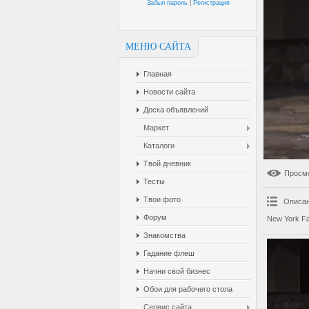
Забыл пароль
|
Регистрация
МЕНЮ САЙТА
Главная
Новости сайта
Доска объявлений
Маркет
Каталоги
Твой дневник
Просм
Тесты
Твои фото
Описан
Форум
New York Fa
Знакомства
Гадание флеш
Начни свой бизнес
Обои для рабочего стола
Сервис сайта