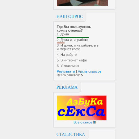
НАШ ОПРОС
Где Вы пользуетесь
компьютером?
1.
Дома
2.
Дома и на работе
3.
И дома, и на работе, и в
интернет кафе
4.
На работе
5.
В интернет кафе
6.
У знакомых
Результаты
|
Архив опросов
Всего ответов:
5
РЕКЛАМА
Все о сексе !!!
СТАТИСТИКА