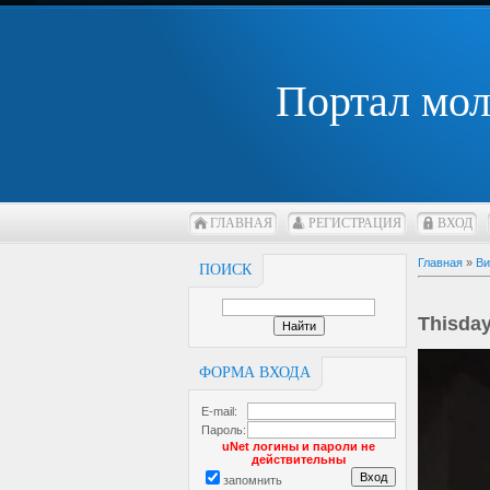
Портал мо
ГЛАВНАЯ
РЕГИСТРАЦИЯ
ВХОД
Главная
»
Ви
ПОИСК
Thisday
ФОРМА ВХОДА
E-mail:
Пароль:
uNet логины и пароли не
действительны
запомнить