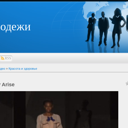
лодежи
RSS
део
»
Красота и здоровье
 Arise