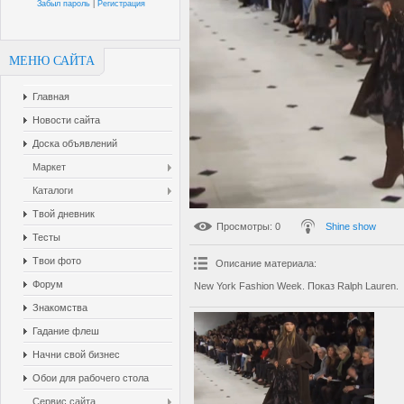
Забыл пароль
|
Регистрация
МЕНЮ САЙТА
Главная
Новости сайта
Доска объявлений
Маркет
Каталоги
Твой дневник
Просмотры
: 0
Shine show
Тесты
Твои фото
Описание материала
:
Форум
New York Fashion Week. Показ Ralph Lauren.
Знакомства
Гадание флеш
Начни свой бизнес
Обои для рабочего стола
Сервис сайта