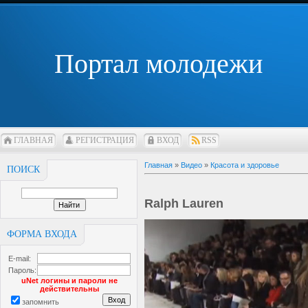
Портал молодежи
ГЛАВНАЯ
РЕГИСТРАЦИЯ
ВХОД
RSS
Главная
»
Видео
»
Красота и здоровье
ПОИСК
Ralph Lauren
ФОРМА ВХОДА
E-mail:
Пароль:
uNet логины и пароли не
действительны
запомнить