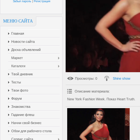
Забыл пароль
|
Регистрация
МЕНЮ САЙТА
Главная
Новости сайта
Доска объявлений
Маркет
Каталоги
Твой дневник
Просмотры
: 0
Shine show
Тесты
Твои фото
Описание материала
:
Форум
New York Fashion Week. Показ Heart Truth.
Знакомства
Гадание флеш
Начни свой бизнес
Обои для рабочего стола
Сервис сайта