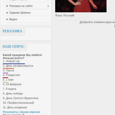
Реклама на сайте
Гадание Домино
Язык
: Русский
Видео
Добавлять комментарии мо
РЕКЛАМКА
НАШ ОПРОС
Какой праздник Вы любите
больше всего?
1.
Новый год
2.
День независимости
3.
Пасха
4.
Рождество
5.
1 мая
6.
23 февраля
7.
8 марта
8.
День победы
9.
День Святого Валентина
10.
Профессиональный
11.
День рождения
Результаты
|
Архив опросов