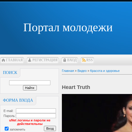
Портал молодежи
ГЛАВНАЯ
РЕГИСТРАЦИЯ
ВХОД
RSS
Главная
»
Видео
»
Красота и здоровье
ПОИСК
Heart Truth
ФОРМА ВХОДА
E-mail:
Пароль:
uNet логины и пароли не
действительны
запомнить