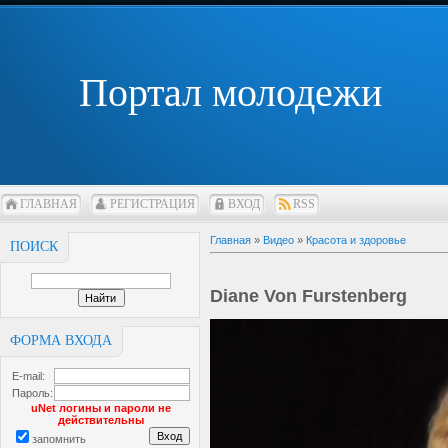
Портал молодежи
ГЛАВНАЯ
РЕГИСТРАЦИЯ
ВХОД
RSS
Главная
»
Видео
»
Красота и здоровье
ПОИСК
Diane Von Furstenberg
ФОРМА ВХОДА
E-mail:
Пароль:
uNet логины и пароли не
действительны
запомнить