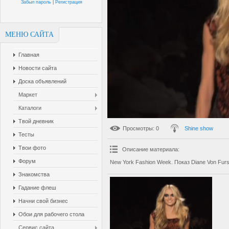
Забыл пароль
|
Регистрация
МЕНЮ САЙТА
Главная
Новости сайта
Доска объявлений
Маркет
Каталоги
Твой дневник
Просмотры
: 0
Shine show
Тесты
Твои фото
Описание материала
:
Форум
New York Fashion Week. Показ Diane Von Furs
Знакомства
Гадание флеш
Начни свой бизнес
Обои для рабочего стола
Сервис сайта