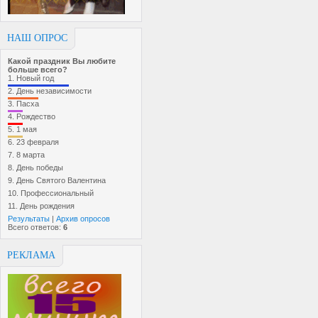
НАШ ОПРОС
Какой праздник Вы любите
больше всего?
1.
Новый год
2.
День независимости
3.
Пасха
4.
Рождество
5.
1 мая
6.
23 февраля
7.
8 марта
8.
День победы
9.
День Святого Валентина
10.
Профессиональный
11.
День рождения
Результаты
|
Архив опросов
Всего ответов:
6
РЕКЛАМА