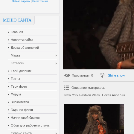
Забыл пароль
|
Регистрация
МЕНЮ САЙТА
Главная
Новости сайта
Доска объявлений
Маркет
Каталоги
Твой дневник
Просмотры
: 0
Shine show
Тесты
Твои фото
Описание материала
:
Форум
New York Fashion Week. Показ Anna Sui.
Знакомства
Гадание флеш
Начни свой бизнес
Обои для рабочего стола
Сервис сайта