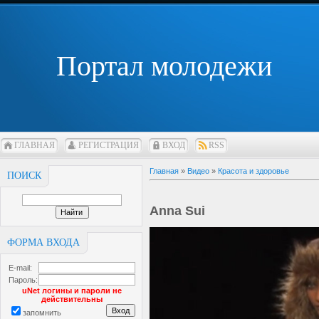
Портал молодежи
ГЛАВНАЯ
РЕГИСТРАЦИЯ
ВХОД
RSS
Главная
»
Видео
»
Красота и здоровье
ПОИСК
Anna Sui
ФОРМА ВХОДА
E-mail:
Пароль:
uNet логины и пароли не
действительны
запомнить