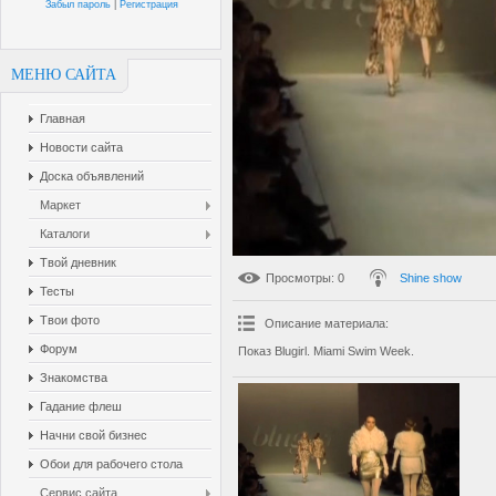
Забыл пароль
|
Регистрация
МЕНЮ САЙТА
Главная
Новости сайта
Доска объявлений
Маркет
Каталоги
Твой дневник
Просмотры
: 0
Shine show
Тесты
Твои фото
Описание материала
:
Форум
Показ Blugirl. Miami Swim Week.
Знакомства
Гадание флеш
Начни свой бизнес
Обои для рабочего стола
Сервис сайта