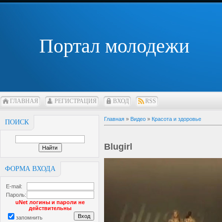
Портал молодежи
ГЛАВНАЯ
РЕГИСТРАЦИЯ
ВХОД
RSS
Главная
»
Видео
»
Красота и здоровье
ПОИСК
Blugirl
ФОРМА ВХОДА
E-mail:
Пароль:
uNet логины и пароли не
действительны
запомнить