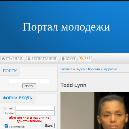
Портал молодежи
ГЛАВНАЯ
РЕГИСТРАЦИЯ
ВХОД
RSS
Главная
»
Видео
»
Красота и здоровье
ПОИСК
Todd Lynn
ФОРМА ВХОДА
E-mail:
Пароль:
uNet логины и пароли не
действительны
запомнить