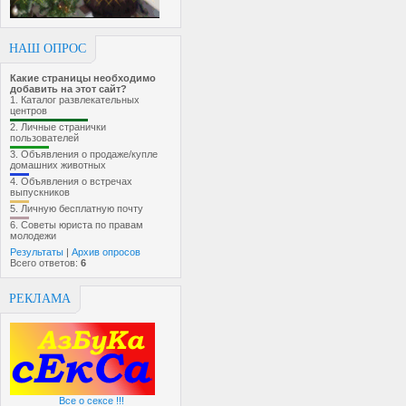
НАШ ОПРОС
Какие страницы необходимо
добавить на этот сайт?
1.
Каталог развлекательных
центров
2.
Личные странички
пользователей
3.
Объявления о продаже/купле
домашних животных
4.
Объявления о встречах
выпускников
5.
Личную бесплатную почту
6.
Советы юриста по правам
молодежи
Результаты
|
Архив опросов
Всего ответов:
6
РЕКЛАМА
Все о сексе !!!