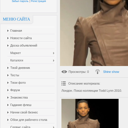
Забыл пароль
|
Регистрация
МЕНЮ САЙТА
Главная
Новости сайта
Доска объявлений
Маркет
Каталоги
Твой дневник
Просмотры
: 0
Shine show
Тесты
Твои фото
Описание материала
:
Форум
Лондон. Показ коллекции Todd Lynn 2010.
Знакомства
Гадание флеш
Начни свой бизнес
Обои для рабочего стола
Сервис сайта