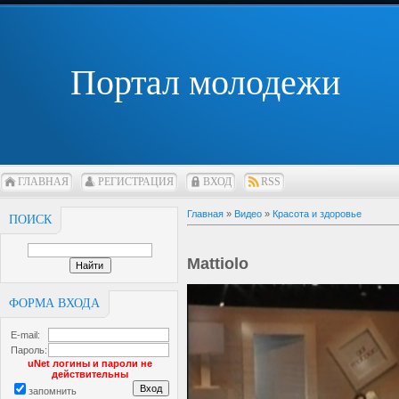
Портал молодежи
ГЛАВНАЯ
РЕГИСТРАЦИЯ
ВХОД
RSS
Главная
»
Видео
»
Красота и здоровье
ПОИСК
Mattiolo
ФОРМА ВХОДА
E-mail:
Пароль:
uNet логины и пароли не
действительны
запомнить