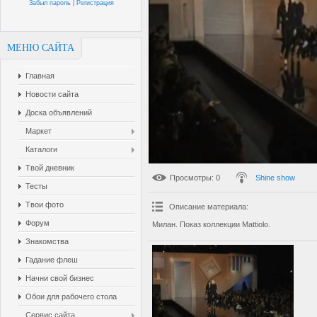
Забыл пароль
|
Регистрация
МЕНЮ САЙТА
Главная
Новости сайта
Доска объявлений
Маркет
Каталоги
Твой дневник
Просмотры
: 0
Shine show
Тесты
Твои фото
Описание материала
:
Форум
Милан. Показ коллекции Mattiolo.
Знакомства
Гадание флеш
Начни свой бизнес
Обои для рабочего стола
Сервис сайта