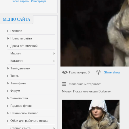
Забыл пароль
|
Регистрация
МЕНЮ САЙТА
Главная
Новости сайта
Доска объявлений
Маркет
Каталоги
Твой дневник
Просмотры
: 0
Shine show
Тесты
Твои фото
Описание материала
:
Форум
Милан. Показ коллекции Burberry.
Знакомства
Гадание флеш
Начни свой бизнес
Обои для рабочего стола
Сервис сайта