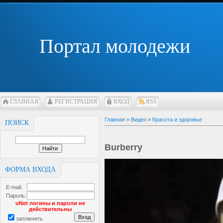
Портал молодежи
ГЛАВНАЯ
РЕГИСТРАЦИЯ
ВХОД
RSS
Главная
»
Видео
»
Красота и здоровье
ПОИСК
Burberry
ФОРМА ВХОДА
E-mail:
Пароль:
uNet логины и пароли не
действительны
запомнить