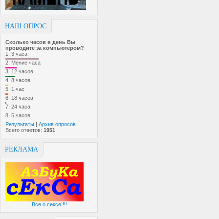
НАШ ОПРОС
Сколько часов в день Вы
проводите за компьютером?
1.
3 часа
2.
Мение часа
3.
12 часов
4.
8 часов
5.
1 час
6.
18 часов
7.
24 часа
8.
5 часов
Результаты
|
Архив опросов
Всего ответов:
1951
РЕКЛАМА
Все о сексе !!!