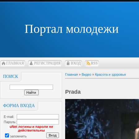
Портал молодежи
ГЛАВНАЯ
РЕГИСТРАЦИЯ
ВХОД
RSS
Главная
»
Видео
»
Красота и здоровье
ПОИСК
Prada
ФОРМА ВХОДА
E-mail:
Пароль:
uNet логины и пароли не
действительны
запомнить