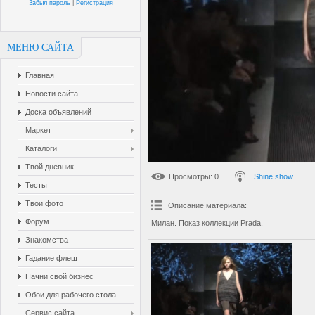
Забыл пароль
|
Регистрация
МЕНЮ САЙТА
Главная
Новости сайта
Доска объявлений
Маркет
Каталоги
Твой дневник
Просмотры
: 0
Shine show
Тесты
Твои фото
Описание материала
:
Форум
Милан. Показ коллекции Prada.
Знакомства
Гадание флеш
Начни свой бизнес
Обои для рабочего стола
Сервис сайта