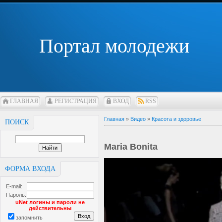
Портал молодежи
ГЛАВНАЯ
РЕГИСТРАЦИЯ
ВХОД
RSS
Главная
»
Видео
»
Красота и здоровье
ПОИСК
Maria Bonita
ФОРМА ВХОДА
E-mail:
Пароль:
uNet логины и пароли не
действительны
запомнить