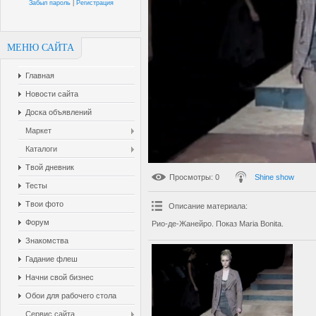
Забыл пароль
|
Регистрация
МЕНЮ САЙТА
Главная
Новости сайта
Доска объявлений
Маркет
Каталоги
Твой дневник
Просмотры
: 0
Shine show
Тесты
Твои фото
Описание материала
:
Форум
Рио-де-Жанейро. Показ Maria Bonita.
Знакомства
Гадание флеш
Начни свой бизнес
Обои для рабочего стола
Сервис сайта