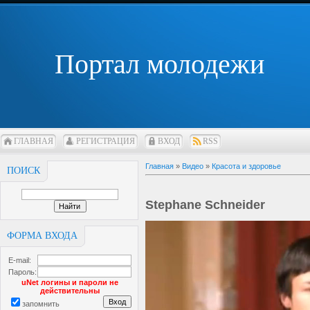
Портал молодежи
ГЛАВНАЯ
РЕГИСТРАЦИЯ
ВХОД
RSS
Главная
»
Видео
»
Красота и здоровье
ПОИСК
Stephane Schneider
ФОРМА ВХОДА
E-mail:
Пароль:
uNet логины и пароли не
действительны
запомнить