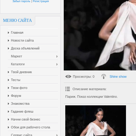
Забыл пароль
|
Регистрация
МЕНЮ САЙТА
Главная
Новости сайта
Доска объявлений
Маркет
Каталоги
Твой дневник
Просмотры
: 0
Shine show
Тесты
Твои фото
Описание материала
:
Форум
Париж. Показ коллекции Valentino.
Знакомства
Гадание флеш
Начни свой бизнес
Обои для рабочего стола
Сервис сайта