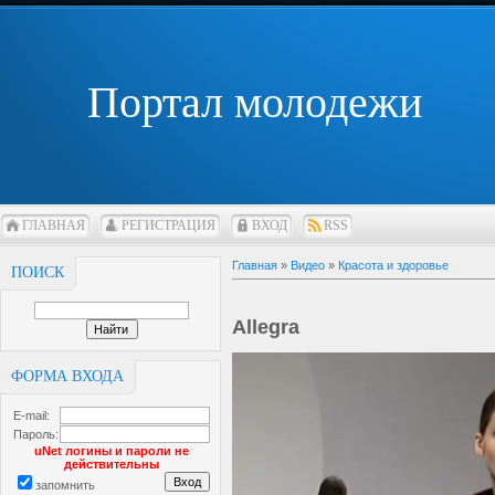
Портал молодежи
ГЛАВНАЯ
РЕГИСТРАЦИЯ
ВХОД
RSS
Главная
»
Видео
»
Красота и здоровье
ПОИСК
Allegra
ФОРМА ВХОДА
E-mail:
Пароль:
uNet логины и пароли не
действительны
запомнить