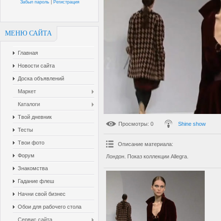
Забыл пароль
|
Регистрация
МЕНЮ САЙТА
Главная
Новости сайта
Доска объявлений
Маркет
Каталоги
Твой дневник
Просмотры
: 0
Shine show
Тесты
Твои фото
Описание материала
:
Форум
Лондон. Показ коллекции Allegra.
Знакомства
Гадание флеш
Начни свой бизнес
Обои для рабочего стола
Сервис сайта