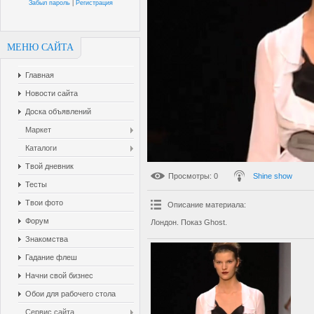
Забыл пароль
|
Регистрация
МЕНЮ САЙТА
Главная
Новости сайта
Доска объявлений
Маркет
Каталоги
Твой дневник
Просмотры
: 0
Shine show
Тесты
Твои фото
Описание материала
:
Форум
Лондон. Показ Ghost.
Знакомства
Гадание флеш
Начни свой бизнес
Обои для рабочего стола
Сервис сайта