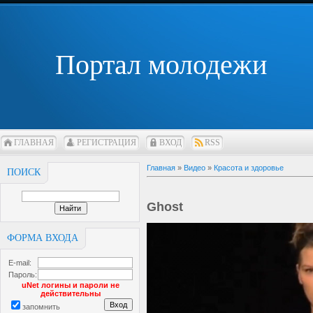
Портал молодежи
ГЛАВНАЯ
РЕГИСТРАЦИЯ
ВХОД
RSS
Главная
»
Видео
»
Красота и здоровье
ПОИСК
Ghost
ФОРМА ВХОДА
E-mail:
Пароль:
uNet логины и пароли не
действительны
запомнить