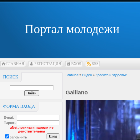
Портал молодежи
ГЛАВНАЯ
РЕГИСТРАЦИЯ
ВХОД
RSS
Главная
»
Видео
»
Красота и здоровье
ПОИСК
Galliano
ФОРМА ВХОДА
E-mail:
Пароль:
uNet логины и пароли не
действительны
запомнить