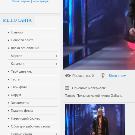
Забыл пароль
|
Регистрация
МЕНЮ САЙТА
Главная
Новости сайта
Доска объявлений
Маркет
Каталоги
Твой дневник
Просмотры
: 0
Shine show
Тесты
Твои фото
Описание материала
:
Форум
Париж. Показ мужской линии Galliano.
Знакомства
Гадание флеш
Начни свой бизнес
Обои для рабочего стола
Сервис сайта