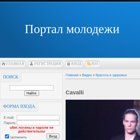
Портал молодежи
ГЛАВНАЯ
РЕГИСТРАЦИЯ
ВХОД
RSS
Главная
»
Видео
»
Красота и здоровье
ПОИСК
Cavalli
ФОРМА ВХОДА
E-mail:
Пароль:
uNet логины и пароли не
действительны
запомнить