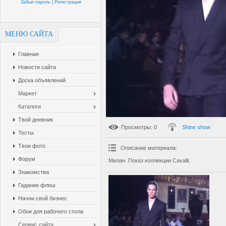
Забыл пароль
|
Регистрация
МЕНЮ САЙТА
Главная
Новости сайта
Доска объявлений
Маркет
Каталоги
Твой дневник
Просмотры
: 0
Shine show
Тесты
Твои фото
Описание материала
:
Форум
Милан. Показ коллекции Cavalli.
Знакомства
Гадание флеш
Начни свой бизнес
Обои для рабочего стола
Сервис сайта