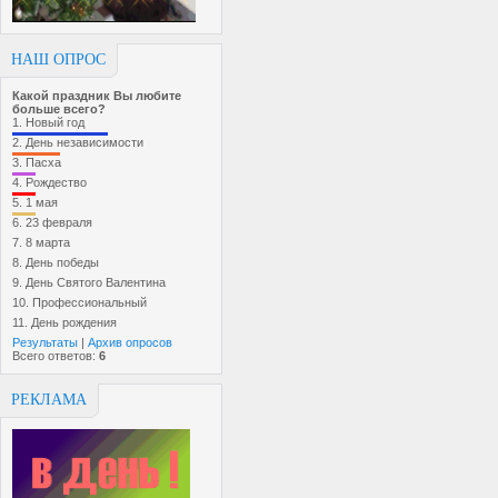
НАШ ОПРОС
Какой праздник Вы любите
больше всего?
1.
Новый год
2.
День независимости
3.
Пасха
4.
Рождество
5.
1 мая
6.
23 февраля
7.
8 марта
8.
День победы
9.
День Святого Валентина
10.
Профессиональный
11.
День рождения
Результаты
|
Архив опросов
Всего ответов:
6
РЕКЛАМА