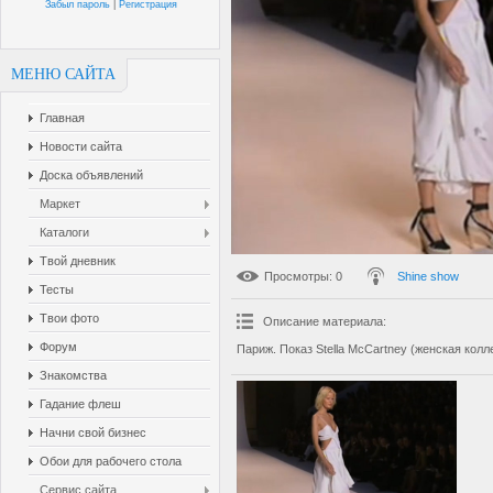
Забыл пароль
|
Регистрация
МЕНЮ САЙТА
Главная
Новости сайта
Доска объявлений
Маркет
Каталоги
Твой дневник
Просмотры
: 0
Shine show
Тесты
Твои фото
Описание материала
:
Форум
Париж. Показ Stella McCartney (женская колле
Знакомства
Гадание флеш
Начни свой бизнес
Обои для рабочего стола
Сервис сайта