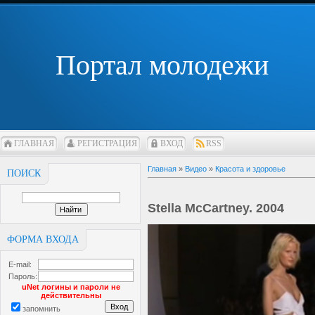
Портал молодежи
ГЛАВНАЯ
РЕГИСТРАЦИЯ
ВХОД
RSS
Главная
»
Видео
»
Красота и здоровье
ПОИСК
Stella McCartney. 2004
ФОРМА ВХОДА
E-mail:
Пароль:
uNet логины и пароли не
действительны
запомнить