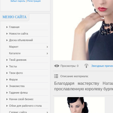
Забыл пароль
|
Регистрация
МЕНЮ САЙТА
Главная
Новости сайта
Доска объявлений
Маркет
Каталоги
Твой дневник
Просмотры
: 0
Звездные приче
Тесты
Твои фото
Описание материала
:
Форум
Благодаря мастерству Наташ
Знакомства
прославленную королеву бурле
Гадание флеш
Начни свой бизнес
Обои для рабочего стола
Сервис сайта