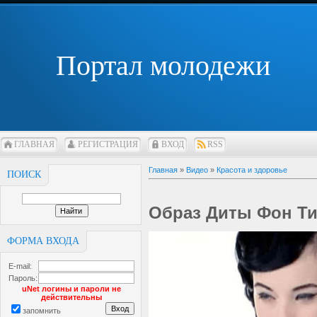
Портал молодежи
ГЛАВНАЯ
РЕГИСТРАЦИЯ
ВХОД
RSS
Главная
»
Видео
»
Красота и здоровье
ПОИСК
Образ Диты Фон Ти
ФОРМА ВХОДА
E-mail:
Пароль:
uNet логины и пароли не
действительны
запомнить