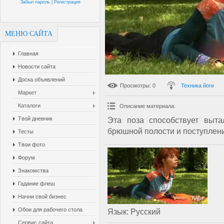
Забыл пароль
|
Регистрация
МЕНЮ САЙТА
Главная
Новости сайта
Доска объявлений
Просмотры
: 0
Техника йоги
Маркет
Каталоги
Описание материала
:
Твой дневник
Эта поза способствует выта
брюшной полости и поступлени
Тесты
Твои фото
Форум
Знакомства
Гадание флеш
Начни свой бизнес
Обои для рабочего стола
Язык
: Русский
Сервис сайта