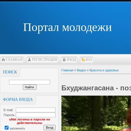
Портал молодежи
ГЛАВНАЯ
РЕГИСТРАЦИЯ
ВХОД
RSS
Главная
»
Видео
»
Красота и здоровье
ПОИСК
Бхуджангасана - по
ФОРМА ВХОДА
E-mail:
Пароль:
uNet логины и пароли не
действительны
запомнить