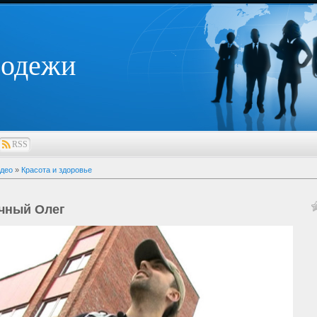
лодежи
RSS
део
»
Красота и здоровье
чный Олег