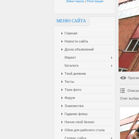
Забыл пароль
|
Регистрация
МЕНЮ САЙТА
Главная
Новости сайта
Доска объявлений
Маркет
Каталоги
Твой дневник
Просм
Тесты
Твои фото
Описан
Форум
Олег выбир
Знакомства
Гадание флеш
Начни свой бизнес
Обои для рабочего стола
Сервис сайта