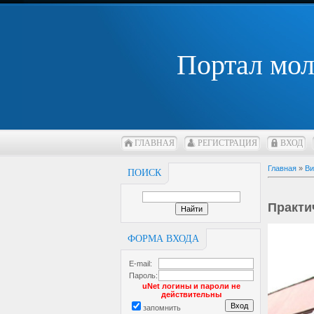
Портал мо
ГЛАВНАЯ
РЕГИСТРАЦИЯ
ВХОД
Главная
»
Ви
ПОИСК
Практи
ФОРМА ВХОДА
E-mail:
Пароль:
uNet логины и пароли не
действительны
запомнить