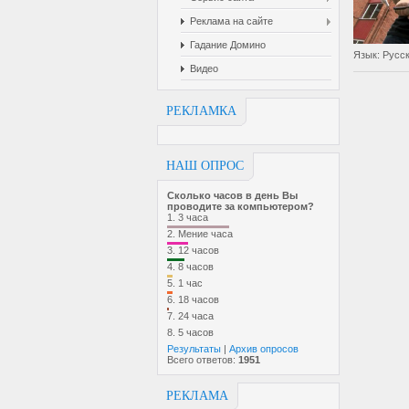
Реклама на сайте
Гадание Домино
Язык
: Русс
Видео
РЕКЛАМКА
НАШ ОПРОС
Сколько часов в день Вы
проводите за компьютером?
1.
3 часа
2.
Мение часа
3.
12 часов
4.
8 часов
5.
1 час
6.
18 часов
7.
24 часа
8.
5 часов
Результаты
|
Архив опросов
Всего ответов:
1951
РЕКЛАМА