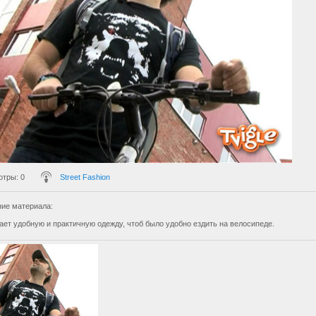
отры
: 0
Street Fashion
ие материала
:
ает удобную и практичную одежду, чтоб было удобно ездить на велосипеде.