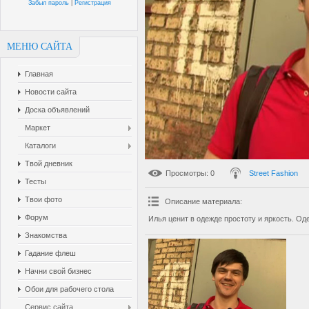
Забыл пароль
|
Регистрация
МЕНЮ САЙТА
Главная
Новости сайта
Доска объявлений
Маркет
Каталоги
Твой дневник
Просмотры
: 0
Street Fashion
Тесты
Твои фото
Описание материала
:
Форум
Илья ценит в одежде простоту и яркость. Од
Знакомства
Гадание флеш
Начни свой бизнес
Обои для рабочего стола
Сервис сайта