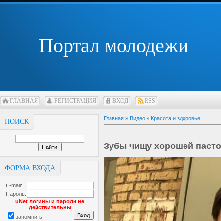
Портал молодежи
ГЛАВНАЯ
РЕГИСТРАЦИЯ
ВХОД
RSS
Главная
»
Видео
»
Красота и здоровье
ПОИСК
Зубы чищу хорошей паст
ФОРМА ВХОДА
E-mail:
Пароль:
uNet логины и пароли не
действительны
запомнить