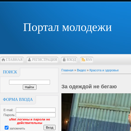
Портал молодежи
ГЛАВНАЯ
РЕГИСТРАЦИЯ
ВХОД
RSS
Главная
»
Видео
»
Красота и здоровье
ПОИСК
За одеждой не бегаю
ФОРМА ВХОДА
E-mail:
Пароль:
uNet логины и пароли не
действительны
запомнить