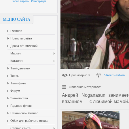
Забыл пароль
|
Регистрация
МЕНЮ САЙТА
Главная
Новости сайта
Доска объявлений
Маркет
Каталоги
Твой дневник
Просмотры
: 0
Street Fashion
Тесты
Твои фото
Описание материала
:
Форум
Андрей Noganasun занимае
Знакомства
вязанием — с любимой мамой.
Гадание флеш
Начни свой бизнес
Обои для рабочего стола
Сервис сайта