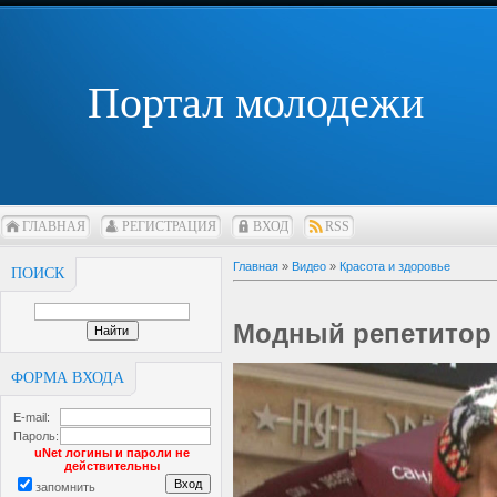
Портал молодежи
ГЛАВНАЯ
РЕГИСТРАЦИЯ
ВХОД
RSS
Главная
»
Видео
»
Красота и здоровье
ПОИСК
Модный репетитор
ФОРМА ВХОДА
E-mail:
Пароль:
uNet логины и пароли не
действительны
запомнить