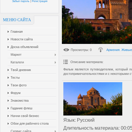
Забыл пароль
|
Регистрация
МЕНЮ САЙТА
Главная
Новости сайта
Доска объявлений
Просмотры
: 0
Армения. Живые
Маркет
Описание материала
:
Каталоги
Фильм является путеводителем, который по
Твой дневник
достопримечательностями и с некоторыми с
Тесты
Твои фото
Форум
Знакомства
Гадание флеш
Начни свой бизнес
Язык
: Русский
Обои для рабочего стола
Длительность материала
: 00:0
Сервис сайта