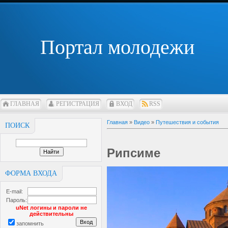
Портал молодежи
ГЛАВНАЯ
РЕГИСТРАЦИЯ
ВХОД
RSS
Главная
»
Видео
»
Путешествия и события
ПОИСК
Рипсиме
ФОРМА ВХОДА
E-mail:
Пароль:
uNet логины и пароли не
действительны
запомнить