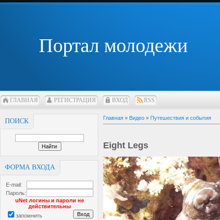
Портал молодежи
ГЛАВНАЯ
РЕГИСТРАЦИЯ
ВХОД
RSS
Главная
»
Видео
»
Путешествия и события
ПОИСК
Eight Legs
ФОРМА ВХОДА
E-mail:
Пароль:
uNet логины и пароли не
действительны
запомнить