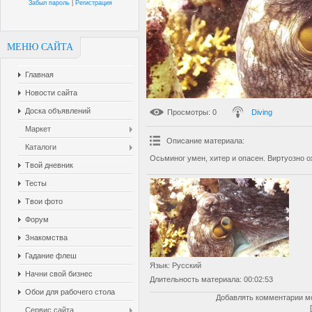
Забыл пароль
|
Регистрация
МЕНЮ САЙТА
Главная
Новости сайта
Доска объявлений
Просмотры
: 0
Diving
Маркет
Описание материала
:
Каталоги
Осьминог умен, хитер и опасен. Виртуозно о
Твой дневник
Тесты
Твои фото
Форум
Знакомства
Гадание флеш
Язык
: Русский
Начни свой бизнес
Длительность материала
: 00:02:53
Обои для рабочего стола
Добавлять комментарии мо
Сервис сайта