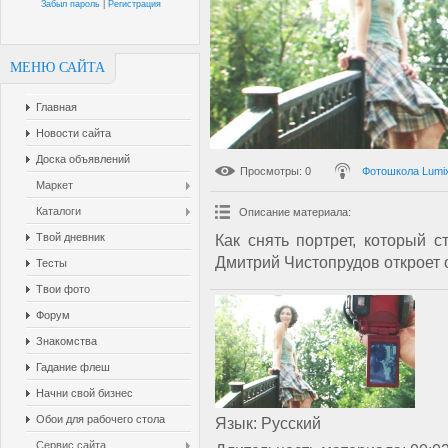
Забыл пароль
|
Регистрация
МЕНЮ САЙТА
Главная
Новости сайта
Доска объявлений
Просмотры
: 0
Фотошкола Lumi
Маркет
Каталоги
Описание материала
:
Твой дневник
Как снять портрет, который
Дмитрий Чистопрудов откроет
Тесты
Твои фото
Форум
Знакомства
Гадание флеш
Начни свой бизнес
Обои для рабочего стола
Язык
: Русский
Сервис сайта