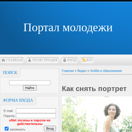
Портал молодежи
ГЛАВНАЯ
РЕГИСТРАЦИЯ
ВХОД
RSS
Главная
»
Видео
»
Хобби и образование
ПОИСК
Как снять портрет
ФОРМА ВХОДА
E-mail:
Пароль:
uNet логины и пароли не
действительны
запомнить