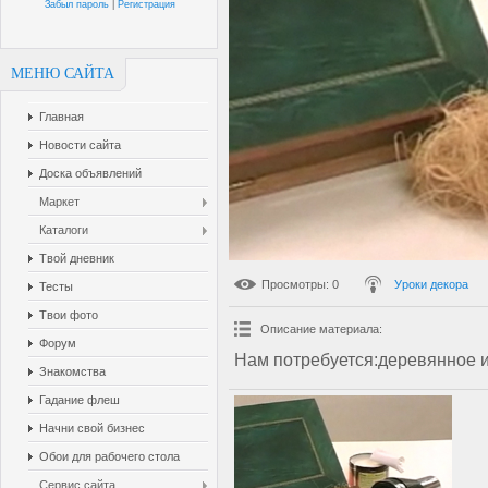
Забыл пароль
|
Регистрация
МЕНЮ САЙТА
Главная
Новости сайта
Доска объявлений
Маркет
Каталоги
Твой дневник
Просмотры
: 0
Уроки декора
Тесты
Твои фото
Описание материала
:
Форум
Нам потребуется:деревянное из
Знакомства
Гадание флеш
Начни свой бизнес
Обои для рабочего стола
Сервис сайта