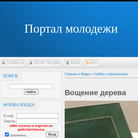
Портал молодежи
ГЛАВНАЯ
РЕГИСТРАЦИЯ
ВХОД
RSS
Главная
»
Видео
»
Хобби и образование
ПОИСК
Вощение дерева
ФОРМА ВХОДА
E-mail:
Пароль:
uNet логины и пароли не
действительны
запомнить