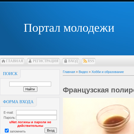
Портал молодежи
ГЛАВНАЯ
РЕГИСТРАЦИЯ
ВХОД
RSS
Главная
»
Видео
»
Хобби и образование
ПОИСК
Французская полир
ФОРМА ВХОДА
E-mail:
Пароль:
uNet логины и пароли не
действительны
запомнить