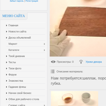
Забыл пароль
|
Регистрация
МЕНЮ САЙТА
Главная
Новости сайта
Доска объявлений
Маркет
Каталоги
Твой дневник
Просмотры
: 0
Уроки декора
Тесты
Твои фото
Описание материала
:
Форум
Нам потребуется:шеллак, пор
Знакомства
губка.
Гадание флеш
Начни свой бизнес
Обои для рабочего стола
Сервис сайта