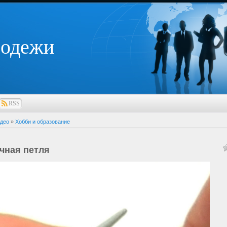
лодежи
RSS
део
»
Хобби и образование
чная петля