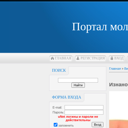
Портал мо
ГЛАВНАЯ
РЕГИСТРАЦИЯ
ВХОД
Главная
»
Ви
ПОИСК
Изнано
ФОРМА ВХОДА
E-mail:
Пароль:
uNet логины и пароли не
действительны
запомнить