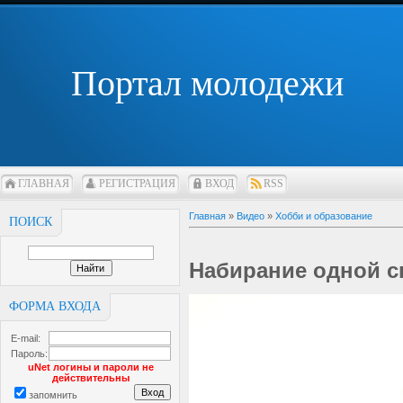
Портал молодежи
ГЛАВНАЯ
РЕГИСТРАЦИЯ
ВХОД
RSS
Главная
»
Видео
»
Хобби и образование
ПОИСК
Набирание одной с
ФОРМА ВХОДА
E-mail:
Пароль:
uNet логины и пароли не
действительны
запомнить