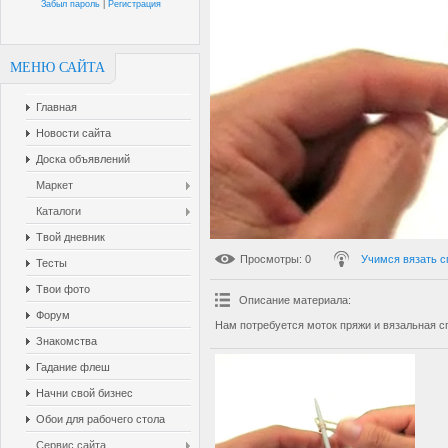
Забыл пароль
|
Регистрация
МЕНЮ САЙТА
Главная
Новости сайта
Доска объявлений
Маркет
Каталоги
Твой дневник
Просмотры
: 0
Учимся вязать 
Тесты
Твои фото
Описание материала
:
Форум
Нам потребуется моток пряжи и вязальная с
Знакомства
Гадание флеш
Начни свой бизнес
Обои для рабочего стола
Сервис сайта