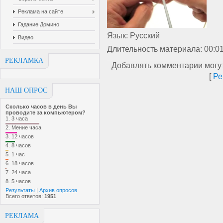
Реклама на сайте
Гадание Домино
Язык
: Русский
Видео
Длительность материала
: 00:0
РЕКЛАМКА
Добавлять комментарии могут
[
Ре
НАШ ОПРОС
Сколько часов в день Вы
проводите за компьютером?
1.
3 часа
2.
Мение часа
3.
12 часов
4.
8 часов
5.
1 час
6.
18 часов
7.
24 часа
8.
5 часов
Результаты
|
Архив опросов
Всего ответов:
1951
РЕКЛАМА