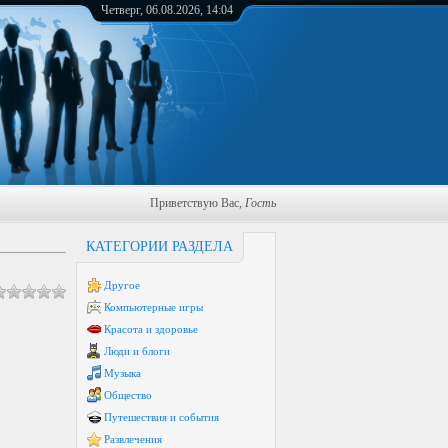
Четверг, 06.08.2026, 14:04
Приветствую Вас
,
Гость
КАТЕГОРИИ РАЗДЕЛА
Другое
Компьютерные игры
Красота и здоровье
Люди и блоги
Музыка
Общество
Путешествия и события
Развлечения