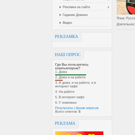
Реклама на сайте
Гадание Домино
Язык
: Русс
Видео
Длительнос
РЕКЛАМКА
НАШ ОПРОС
Где Вы пользуетесь
компьютером?
1.
Дома
2.
Дома и на работе
3.
И дома, и на работе, и в
интернет кафе
4.
На работе
5.
В интернет кафе
6.
У знакомых
Результаты
|
Архив опросов
Всего ответов:
5
РЕКЛАМА