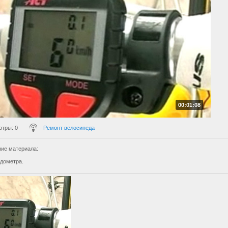
00:01:08
отры
: 0
Ремонт велосипеда
ие материала
:
одометра.