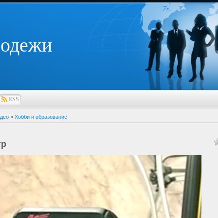
лодежи
RSS
део
»
Хобби и образование
тр