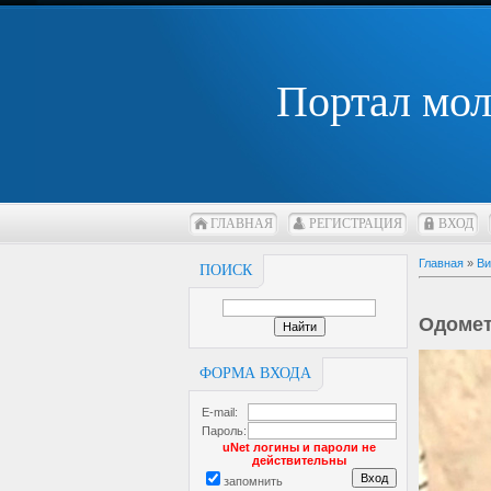
Портал мо
ГЛАВНАЯ
РЕГИСТРАЦИЯ
ВХОД
Главная
»
Ви
ПОИСК
Одоме
ФОРМА ВХОДА
E-mail:
Пароль:
uNet логины и пароли не
действительны
запомнить