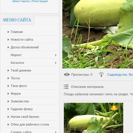
Забыл пароль
|
Регистрация
МЕНЮ САЙТА
Главная
Новости сайта
Доска объявлений
Маркет
Каталоги
Твой дневник
Просмотры
: 0
Садоводство. Во
Тесты
Твои фото
Описание материала
:
Форум
Плоды кабачков начинают гнить на грядке. Ч
Знакомства
Гадание флеш
Начни свой бизнес
Обои для рабочего стола
Сервис сайта