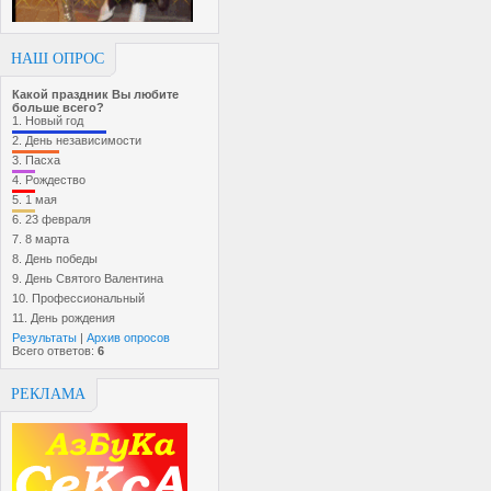
НАШ ОПРОС
Какой праздник Вы любите
больше всего?
1.
Новый год
2.
День независимости
3.
Пасха
4.
Рождество
5.
1 мая
6.
23 февраля
7.
8 марта
8.
День победы
9.
День Святого Валентина
10.
Профессиональный
11.
День рождения
Результаты
|
Архив опросов
Всего ответов:
6
РЕКЛАМА