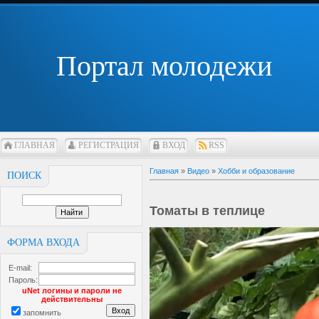
Портал молодежи
ГЛАВНАЯ
РЕГИСТРАЦИЯ
ВХОД
RSS
Главная
»
Видео
»
Хобби и образование
ПОИСК
Томаты в теплице
ФОРМА ВХОДА
E-mail:
Пароль:
uNet логины и пароли не
действительны
запомнить