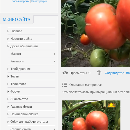
Забыл пароль
|
Регистрация
МЕНЮ САЙТА
Главная
Новости сайта
Доска объявлений
Маркет
Каталоги
Твой дневник
Просмотры
: 0
Садоводство. Во
Тесты
Твои фото
Описание материала
:
Форум
Что любят томаты при выращивании в тепли
Знакомства
Гадание флеш
Начни свой бизнес
Обои для рабочего стола
Сервис сайта