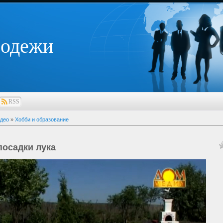
лодежи
RSS
део
»
Хобби и образование
посадки лука