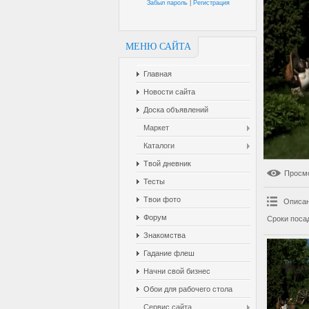
Забыл пароль
|
Регистрация
МЕНЮ САЙТА
Главная
Новости сайта
Доска объявлений
Маркет
Каталоги
Твой дневник
Просм
Тесты
Твои фото
Описан
Форум
Сроки посад
Знакомства
Гадание флеш
Начни свой бизнес
Обои для рабочего стола
Сервис сайта