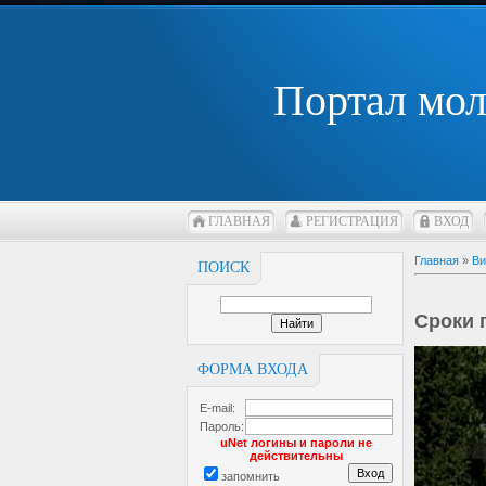
Портал мо
ГЛАВНАЯ
РЕГИСТРАЦИЯ
ВХОД
Главная
»
Ви
ПОИСК
Сроки 
ФОРМА ВХОДА
E-mail:
Пароль:
uNet логины и пароли не
действительны
запомнить