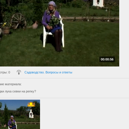
00:00:56
отры
: 0
Садоводство. Вопросы и ответы
ие материала
:
ки лука севки на репку?