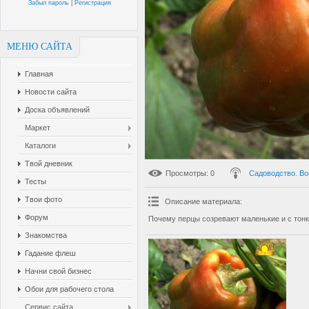
Забыл пароль
|
Регистрация
МЕНЮ САЙТА
Главная
Новости сайта
Доска объявлений
Маркет
Каталоги
Твой дневник
Просмотры
: 0
Садоводство. Во
Тесты
Твои фото
Описание материала
:
Форум
Почему перцы созревают маленькие и с тон
Знакомства
Гадание флеш
Начни свой бизнес
Обои для рабочего стола
Сервис сайта