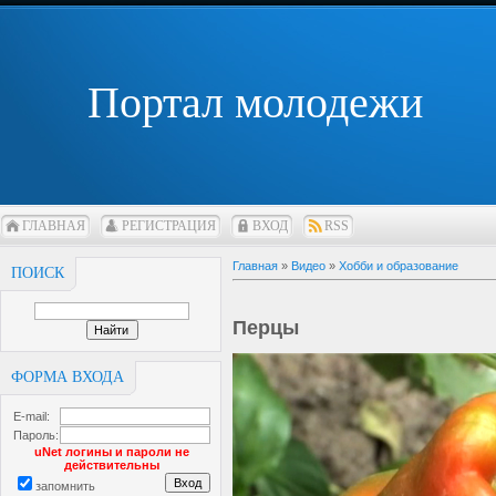
Портал молодежи
ГЛАВНАЯ
РЕГИСТРАЦИЯ
ВХОД
RSS
Главная
»
Видео
»
Хобби и образование
ПОИСК
Перцы
ФОРМА ВХОДА
E-mail:
Пароль:
uNet логины и пароли не
действительны
запомнить